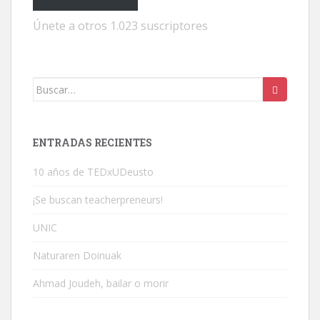
Únete a otros 1.023 suscriptores
Buscar:
ENTRADAS RECIENTES
10 años de TEDxUDeusto
¡Se buscan teacherpreneurs!
UNIC
Naturaren Doinuak
Ahmad Joudeh, bailar o morir