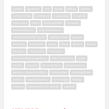
actitud
aprender
arte
ayuda
Bilbao
cambio
compromiso
Confianza
creatividad
creativity
educación
effort
EmakumeEkin
emoción
emprendedora
emprendimiento
emprendimiento social
entrepreneur
equipo
esfuerzo
formación
ganas
ideas
illusion
ilusión
iniciativa
innovación
innovation
jóvenes emprendedores
Met Community
mujer
pasión
passion
perseverance
perseverancia
persona emprendedora
Solidaridad
sostenibilidad
sueños
teacherpreneur
tecnología
trabajo
training
Universidad de Deusto
valentía