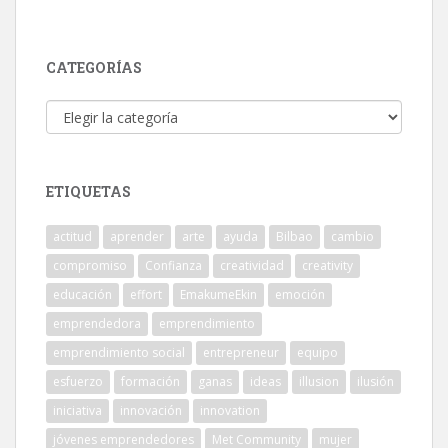
CATEGORÍAS
Categorías
ETIQUETAS
actitud
aprender
arte
ayuda
Bilbao
cambio
compromiso
Confianza
creatividad
creativity
educación
effort
EmakumeEkin
emoción
emprendedora
emprendimiento
emprendimiento social
entrepreneur
equipo
esfuerzo
formación
ganas
ideas
illusion
ilusión
iniciativa
innovación
innovation
jóvenes emprendedores
Met Community
mujer