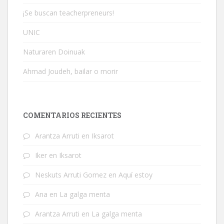
¡Se buscan teacherpreneurs!
UNIC
Naturaren Doinuak
Ahmad Joudeh, bailar o morir
COMENTARIOS RECIENTES
Arantza Arruti
en
Iksarot
Iker
en
Iksarot
Neskuts Arruti Gomez
en
Aquí estoy
Ana
en
La galga menta
Arantza Arruti
en
La galga menta