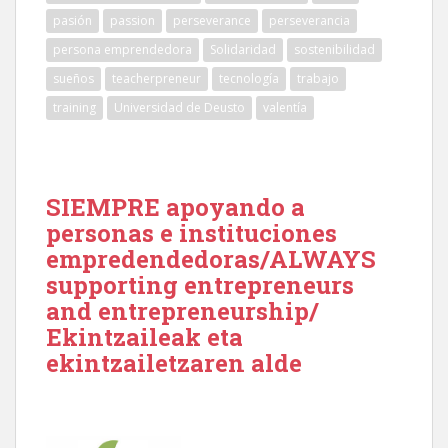
pasión
passion
perseverance
perseverancia
persona emprendedora
Solidaridad
sostenibilidad
sueños
teacherpreneur
tecnología
trabajo
training
Universidad de Deusto
valentía
SIEMPRE apoyando a
personas e instituciones
empredendedoras/ALWAYS
supporting entrepreneurs
and entrepreneurship/
Ekintzaileak eta
ekintzailetzaren alde