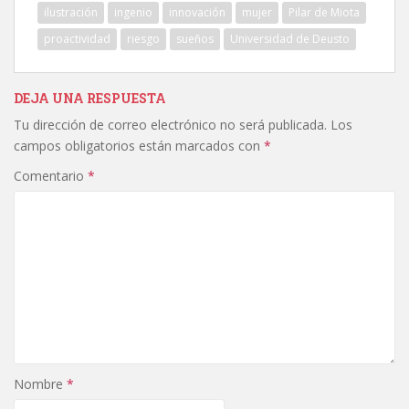
ilustración
ingenio
innovación
mujer
Pilar de Miota
proactividad
riesgo
sueños
Universidad de Deusto
DEJA UNA RESPUESTA
Tu dirección de correo electrónico no será publicada.
Los
campos obligatorios están marcados con
*
Comentario
*
Nombre
*