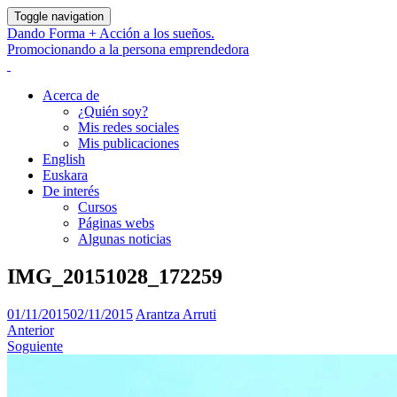
Toggle navigation
Dando Forma + Acción a los sueños.
Promocionando a la persona emprendedora
Acerca de
¿Quién soy?
Mis redes sociales
Mis publicaciones
English
Euskara
De interés
Cursos
Páginas webs
Algunas noticias
IMG_20151028_172259
01/11/2015
02/11/2015
Arantza Arruti
Anterior
Soguiente