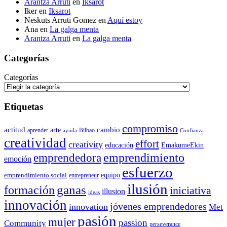
Arantza Arruti
en
Iksarot
Iker
en
Iksarot
Neskuts Arruti Gomez
en
Aquí estoy
Ana
en
La galga menta
Arantza Arruti
en
La galga menta
Categorías
Categorías
Etiquetas
compromiso
actitud
arte
cambio
aprender
Bilbao
ayuda
Confianza
creatividad
effort
creativity
educación
EmakumeEkin
emprendedora
emprendimiento
emoción
esfuerzo
equipo
emprendimiento social
entrepreneur
ilusión
ganas
formación
iniciativa
illusion
ideas
innovación
jóvenes emprendedores
innovation
Met
pasión
mujer
passion
Community
perseverance