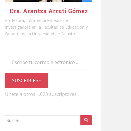
Dra. Arantza Arruti Gómez
Profesora, Intra-emprendedora e
Investigadora en la Facultad de Educación y
Deporte de la Universidad de Deusto
Escribe tu correo electrónico…
SUSCRIBIRSE
Únete a otros 1.023 suscriptores
Buscar: