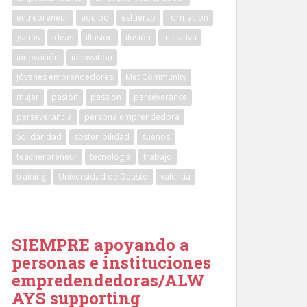
entrepreneur
equipo
esfuerzo
formación
ganas
ideas
illusion
ilusión
iniciativa
innovación
innovation
jóvenes emprendedores
Met Community
mujer
pasión
passion
perseverance
perseverancia
persona emprendedora
Solidaridad
sostenibilidad
sueños
teacherpreneur
tecnología
trabajo
training
Universidad de Deusto
valentía
SIEMPRE apoyando a
personas e instituciones
empredendedoras/ALW
AYS supporting