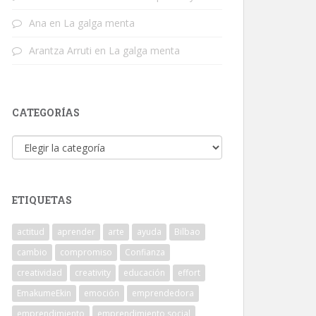
Ana
en
La galga menta
Arantza Arruti
en
La galga menta
CATEGORÍAS
Categorías
ETIQUETAS
actitud
aprender
arte
ayuda
Bilbao
cambio
compromiso
Confianza
creatividad
creativity
educación
effort
EmakumeEkin
emoción
emprendedora
emprendimiento
emprendimiento social