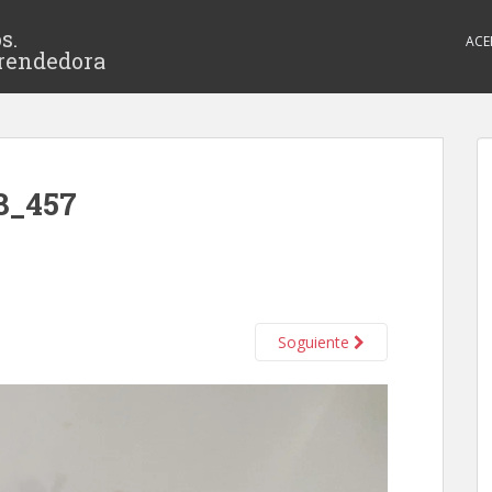
s.
ACE
rendedora
8_457
Soguiente