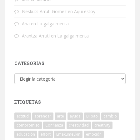
Neskuts Arruti Gomez
en
Aquí estoy
Ana
en
La galga menta
Arantza Arruti
en
La galga menta
CATEGORÍAS
Categorías
ETIQUETAS
actitud
aprender
arte
ayuda
Bilbao
cambio
compromiso
Confianza
creatividad
creativity
educación
effort
EmakumeEkin
emoción