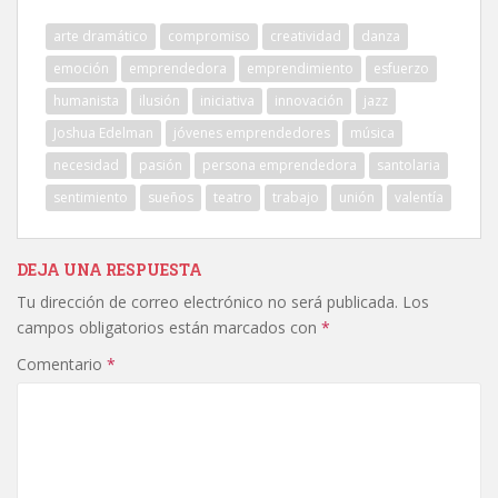
arte dramático
compromiso
creatividad
danza
emoción
emprendedora
emprendimiento
esfuerzo
humanista
ilusión
iniciativa
innovación
jazz
Joshua Edelman
jóvenes emprendedores
música
necesidad
pasión
persona emprendedora
santolaria
sentimiento
sueños
teatro
trabajo
unión
valentía
DEJA UNA RESPUESTA
Tu dirección de correo electrónico no será publicada.
Los
campos obligatorios están marcados con
*
Comentario
*