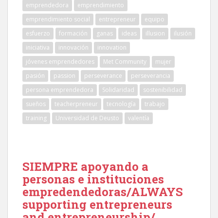
emprendedora
emprendimiento
emprendimiento social
entrepreneur
equipo
esfuerzo
formación
ganas
ideas
illusion
ilusión
iniciativa
innovación
innovation
jóvenes emprendedores
Met Community
mujer
pasión
passion
perseverance
perseverancia
persona emprendedora
Solidaridad
sostenibilidad
sueños
teacherpreneur
tecnología
trabajo
training
Universidad de Deusto
valentía
SIEMPRE apoyando a
personas e instituciones
empredendedoras/ALWAYS
supporting entrepreneurs
and entrepreneurship/