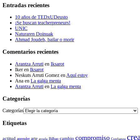
Entradas recientes
10 años de TEDxUDeusto
¡Se buscan teacherpreneurs!
UNIC
Naturaren Doinuak
Ahmad Joudeh, bailar o morir
Comentarios recientes
Arantza Arruti
en
Iksarot
Iker
en
Iksarot
Neskuts Arruti Gomez
en
Aquí estoy
Ana
en
La galga menta
Arantza Arruti
en
La galga menta
Categorías
Categorías
Etiquetas
cre
compromiso
actitud
arte
cambio
aprender
Bilbao
ayuda
Confianza