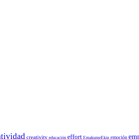
atividad
emp
effort
creativity
emoción
educación
EmakumeEkin