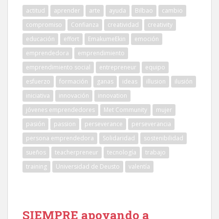
actitud
aprender
arte
ayuda
Bilbao
cambio
compromiso
Confianza
creatividad
creativity
educación
effort
EmakumeEkin
emoción
emprendedora
emprendimiento
emprendimiento social
entrepreneur
equipo
esfuerzo
formación
ganas
ideas
illusion
ilusión
iniciativa
innovación
innovation
jóvenes emprendedores
Met Community
mujer
pasión
passion
perseverance
perseverancia
persona emprendedora
Solidaridad
sostenibilidad
sueños
teacherpreneur
tecnología
trabajo
training
Universidad de Deusto
valentía
SIEMPRE apoyando a