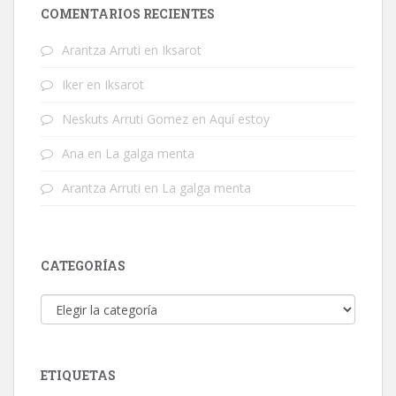
COMENTARIOS RECIENTES
Arantza Arruti
en
Iksarot
Iker
en
Iksarot
Neskuts Arruti Gomez
en
Aquí estoy
Ana
en
La galga menta
Arantza Arruti
en
La galga menta
CATEGORÍAS
Categorías
ETIQUETAS