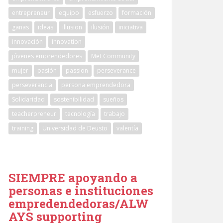
entrepreneur
equipo
esfuerzo
formación
ganas
ideas
illusion
ilusión
iniciativa
innovación
innovation
jóvenes emprendedores
Met Community
mujer
pasión
passion
perseverance
perseverancia
persona emprendedora
Solidaridad
sostenibilidad
sueños
teacherpreneur
tecnología
trabajo
training
Universidad de Deusto
valentía
SIEMPRE apoyando a
personas e instituciones
empredendedoras/ALW
AYS supporting