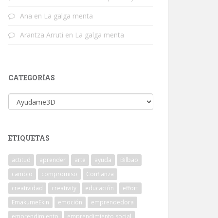
Ana
en
La galga menta
Arantza Arruti
en
La galga menta
CATEGORÍAS
Categorías
ETIQUETAS
actitud
aprender
arte
ayuda
Bilbao
cambio
compromiso
Confianza
creatividad
creativity
educación
effort
EmakumeEkin
emoción
emprendedora
emprendimiento
emprendimiento social