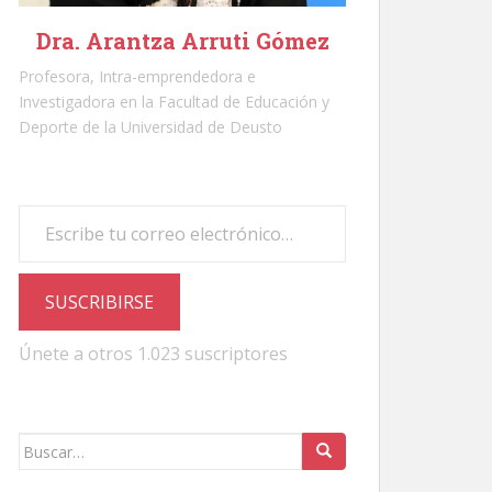
Dra. Arantza Arruti Gómez
Profesora, Intra-emprendedora e
Investigadora en la Facultad de Educación y
Deporte de la Universidad de Deusto
Escribe tu correo electrónico…
SUSCRIBIRSE
Únete a otros 1.023 suscriptores
Buscar: