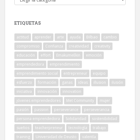
ETIQUETAS
actitud
aprender
arte
ayuda
Bilbao
cambio
compromiso
Confianza
creatividad
creativity
educación
effort
EmakumeEkin
emoción
emprendedora
emprendimiento
emprendimiento social
entrepreneur
equipo
esfuerzo
formación
ganas
ideas
illusion
ilusión
iniciativa
innovación
innovation
jóvenes emprendedores
Met Community
mujer
pasión
passion
perseverance
perseverancia
persona emprendedora
Solidaridad
sostenibilidad
sueños
teacherpreneur
tecnología
trabajo
training
Universidad de Deusto
valentía