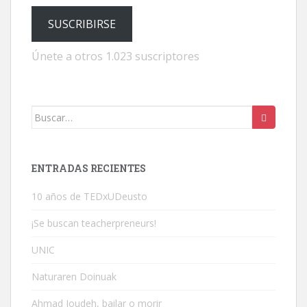
SUSCRIBIRSE
Únete a otros 1.023 suscriptores
Buscar:
ENTRADAS RECIENTES
10 años de TEDxUDeusto
¡Se buscan teacherpreneurs!
UNIC
Naturaren Doinuak
Ahmad Joudeh, bailar o morir