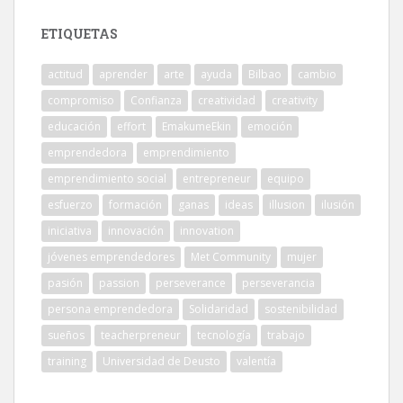
ETIQUETAS
actitud
aprender
arte
ayuda
Bilbao
cambio
compromiso
Confianza
creatividad
creativity
educación
effort
EmakumeEkin
emoción
emprendedora
emprendimiento
emprendimiento social
entrepreneur
equipo
esfuerzo
formación
ganas
ideas
illusion
ilusión
iniciativa
innovación
innovation
jóvenes emprendedores
Met Community
mujer
pasión
passion
perseverance
perseverancia
persona emprendedora
Solidaridad
sostenibilidad
sueños
teacherpreneur
tecnología
trabajo
training
Universidad de Deusto
valentía