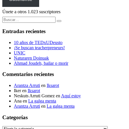
Únete a otros 1.023 suscriptores
Buscar:
Entradas recientes
10 años de TEDxUDeusto
¡Se buscan teacherpreneurs!
UNIC
Naturaren Doinuak
Ahmad Joudeh, bailar o morir
Comentarios recientes
Arantza Arruti
en
Iksarot
Iker
en
Iksarot
Neskuts Arruti Gomez
en
Aquí estoy
Ana
en
La galga menta
Arantza Arruti
en
La galga menta
Categorías
Categorías