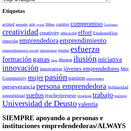
Etiquetas
compromiso
actitud
arte
cambio
aprender
Bilbao
ayuda
Confianza
creatividad
effort
creativity
educación
EmakumeEkin
emprendedora
emprendimiento
emoción
esfuerzo
equipo
emprendimiento social
entrepreneur
ilusión
ganas
formación
iniciativa
illusion
ideas
innovación
jóvenes emprendedores
innovation
Met
pasión
mujer
passion
Community
perseverance
persona emprendedora
perseverancia
Solidaridad
trabajo
sueños
teacherpreneur
sostenibilidad
training
tecnología
Universidad de Deusto
valentía
SIEMPRE apoyando a personas e
instituciones empredendedoras/ALWAYS