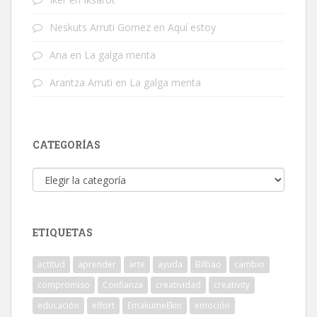
Neskuts Arruti Gomez
en
Aquí estoy
Ana
en
La galga menta
Arantza Arruti
en
La galga menta
CATEGORÍAS
Categorías
ETIQUETAS
actitud
aprender
arte
ayuda
Bilbao
cambio
compromiso
Confianza
creatividad
creativity
educación
effort
EmakumeEkin
emoción