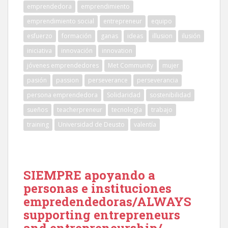
emprendedora
emprendimiento
emprendimiento social
entrepreneur
equipo
esfuerzo
formación
ganas
ideas
illusion
ilusión
iniciativa
innovación
innovation
jóvenes emprendedores
Met Community
mujer
pasión
passion
perseverance
perseverancia
persona emprendedora
Solidaridad
sostenibilidad
sueños
teacherpreneur
tecnología
trabajo
training
Universidad de Deusto
valentía
SIEMPRE apoyando a
personas e instituciones
empredendedoras/ALWAYS
supporting entrepreneurs
and entrepreneurship/