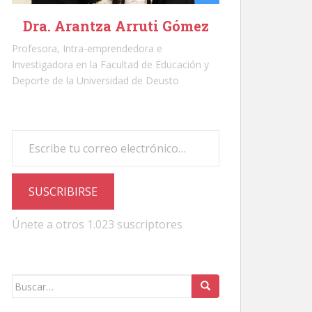
Dra. Arantza Arruti Gómez
Profesora, Intra-emprendedora e
Investigadora en la Facultad de Educación y
Deporte de la Universidad de Deusto
Escribe tu correo electrónico…
SUSCRIBIRSE
Únete a otros 1.023 suscriptores
Buscar: