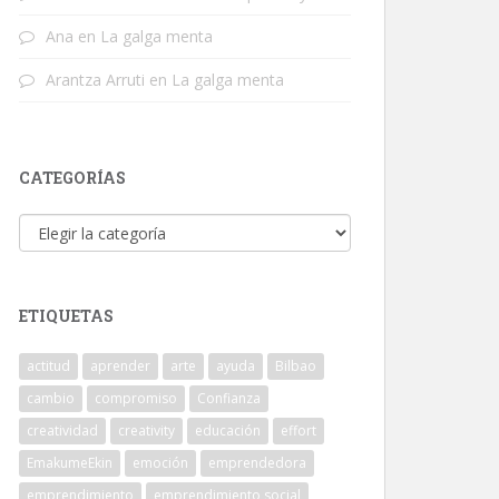
Ana
en
La galga menta
Arantza Arruti
en
La galga menta
CATEGORÍAS
Categorías
ETIQUETAS
actitud
aprender
arte
ayuda
Bilbao
cambio
compromiso
Confianza
creatividad
creativity
educación
effort
EmakumeEkin
emoción
emprendedora
emprendimiento
emprendimiento social