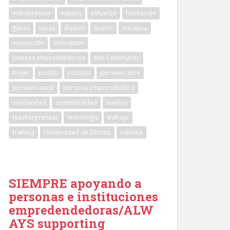
entrepreneur
equipo
esfuerzo
formación
ganas
ideas
illusion
ilusión
iniciativa
innovación
innovation
jóvenes emprendedores
Met Community
mujer
pasión
passion
perseverance
perseverancia
persona emprendedora
Solidaridad
sostenibilidad
sueños
teacherpreneur
tecnología
trabajo
training
Universidad de Deusto
valentía
SIEMPRE apoyando a
personas e instituciones
empredendedoras/ALW
AYS supporting