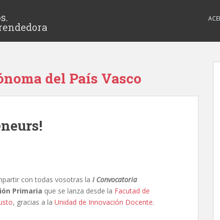
s.
ACE
rendedora
noma del País Vasco
eneurs!
partir con todas vosotras la
I Convocatoria
ión Primaria
que se lanza desde la
Facutad de
usto
, gracias a la
Unidad de Innovación Docente
.