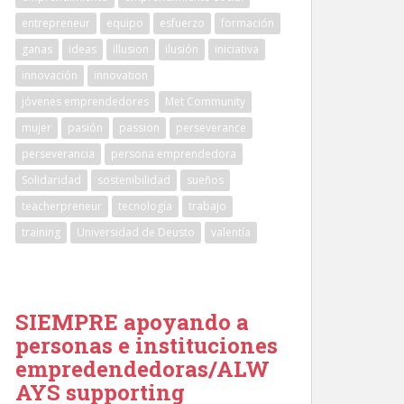
entrepreneur
equipo
esfuerzo
formación
ganas
ideas
illusion
ilusión
iniciativa
innovación
innovation
jóvenes emprendedores
Met Community
mujer
pasión
passion
perseverance
perseverancia
persona emprendedora
Solidaridad
sostenibilidad
sueños
teacherpreneur
tecnología
trabajo
training
Universidad de Deusto
valentía
SIEMPRE apoyando a
personas e instituciones
empredendedoras/ALW
AYS supporting