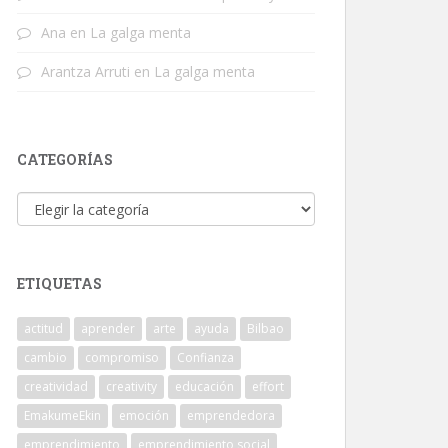
Ana
en
La galga menta
Arantza Arruti
en
La galga menta
CATEGORÍAS
Categorías
ETIQUETAS
actitud
aprender
arte
ayuda
Bilbao
cambio
compromiso
Confianza
creatividad
creativity
educación
effort
EmakumeEkin
emoción
emprendedora
emprendimiento
emprendimiento social