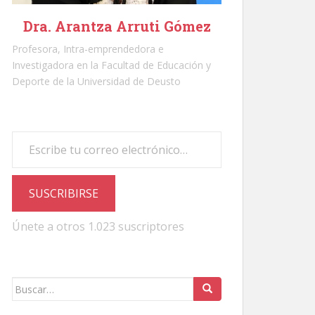
Dra. Arantza Arruti Gómez
Profesora, Intra-emprendedora e
Investigadora en la Facultad de Educación y
Deporte de la Universidad de Deusto
Escribe tu correo electrónico…
SUSCRIBIRSE
Únete a otros 1.023 suscriptores
Buscar: