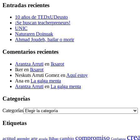
Entradas recientes
10 años de TEDxUDeusto
¡Se buscan teacherpreneurs!
UNIC
Naturaren Doinuak
Ahmad Joudeh, bailar o morir
Comentarios recientes
Arantza Arruti
en
Iksarot
Iker
en
Iksarot
Neskuts Arruti Gomez
en
Aquí estoy
Ana
en
La galga menta
Arantza Arruti
en
La galga menta
Categorías
Categorías
Etiquetas
cre
compromiso
actitud
arte
cambio
aprender
Bilbao
ayuda
Confianza