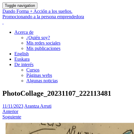
Toggle navigation
Dando Forma + Acción a los sueños.
Promocionando a la persona emprendedora
Acerca de
¿Quién soy?
Mis redes sociales
Mis publicaciones
English
Euskara
De interés
Cursos
Páginas webs
Algunas noticias
PhotoCollage_20231107_222113481
11/11/2023
Arantza Arruti
Anterior
Soguiente