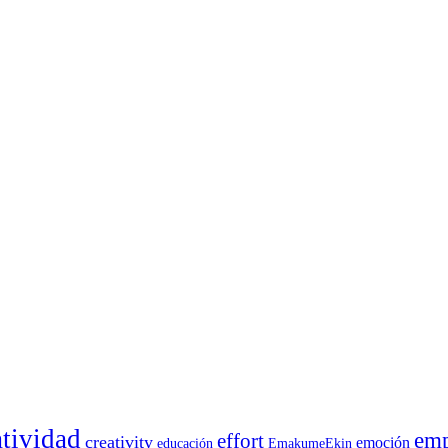
atividad
emp
effort
creativity
emoción
educación
EmakumeEkin