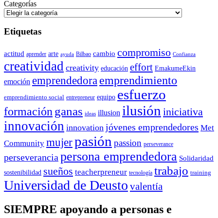
Categorías
Etiquetas
compromiso
actitud
arte
cambio
aprender
Bilbao
ayuda
Confianza
creatividad
effort
creativity
educación
EmakumeEkin
emprendedora
emprendimiento
emoción
esfuerzo
equipo
emprendimiento social
entrepreneur
ilusión
ganas
formación
iniciativa
illusion
ideas
innovación
jóvenes emprendedores
innovation
Met
pasión
mujer
passion
Community
perseverance
persona emprendedora
perseverancia
Solidaridad
trabajo
sueños
teacherpreneur
sostenibilidad
training
tecnología
Universidad de Deusto
valentía
SIEMPRE apoyando a personas e