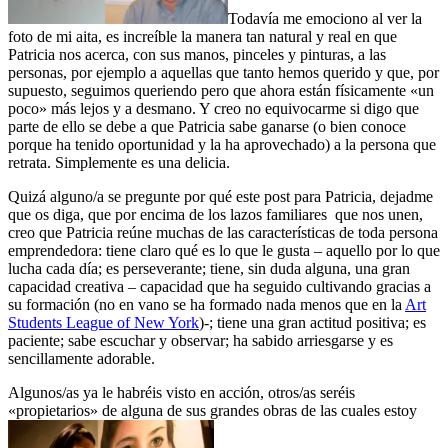
Todavía me emociono al ver la
foto de mi aita, es increíble la manera tan natural y real en que
Patricia nos acerca, con sus manos, pinceles y pinturas, a las
personas, por ejemplo a aquellas que tanto hemos querido y que, por
supuesto, seguimos queriendo pero que ahora están físicamente «un
poco» más lejos y a desmano. Y creo no equivocarme si digo que
parte de ello se debe a que Patricia sabe ganarse (o bien conoce
porque ha tenido oportunidad y la ha aprovechado) a la persona que
retrata. Simplemente es una delicia.
Quizá alguno/a se pregunte por qué este post para Patricia, dejadme
que os diga, que por encima de los lazos familiares que nos unen,
creo que Patricia reúne muchas de las características de toda persona
emprendedora: tiene claro qué es lo que le gusta – aquello por lo que
lucha cada día; es perseverante; tiene, sin duda alguna, una gran
capacidad creativa – capacidad que ha seguido cultivando gracias a
su formación (no en vano se ha formado nada menos que en la
Art
Students League of New York
)-; tiene una gran actitud positiva; es
paciente; sabe escuchar y observar; ha sabido arriesgarse y es
sencillamente adorable.
Algunos/as ya le habréis visto en acción, otros/as seréis
«propietarios» de alguna de sus grandes obras de las cuales estoy