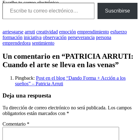
Escribe tu correo electrónico…
Suscribirse
arriesgarse
arruti
creatividad
emoción
emprendimiento
esfuerzo
formación
iniciativa
observación
perseverancia
persona
emprendedora
sentimiento
Un comentario en “
PATRICIA ARRUTI:
Cuando el arte se lleva en las venas
”
Pingback:
Post en el blog “Dando Forma + Acción a los
sueños” – Patricia Arruti
Deja una respuesta
Tu dirección de correo electrónico no será publicada.
Los campos
obligatorios están marcados con
*
Comentario
*