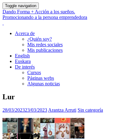
Toggle navigation
Dando Forma + Acción a los sueños.
Promocionando a la persona emprendedora
Acerca de
¿Quién soy?
Mis redes sociales
Mis publicaciones
English
Euskara
De interés
Cursos
Páginas webs
Algunas noticias
Lur
28/03/2023
23/03/2023
Arantza Arruti
Sin categoría