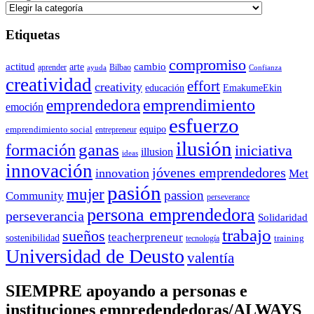
Etiquetas
compromiso
actitud
arte
cambio
aprender
Bilbao
ayuda
Confianza
creatividad
effort
creativity
educación
EmakumeEkin
emprendedora
emprendimiento
emoción
esfuerzo
equipo
emprendimiento social
entrepreneur
ilusión
ganas
formación
iniciativa
illusion
ideas
innovación
jóvenes emprendedores
innovation
Met
pasión
mujer
passion
Community
perseverance
persona emprendedora
perseverancia
Solidaridad
trabajo
sueños
teacherpreneur
sostenibilidad
training
tecnología
Universidad de Deusto
valentía
SIEMPRE apoyando a personas e
instituciones empredendedoras/ALWAYS