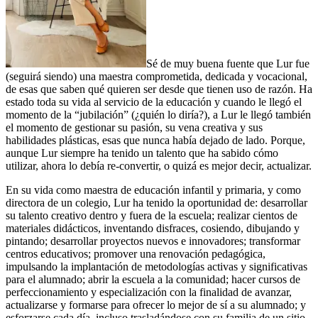
Sé de muy buena fuente que Lur fue
(seguirá siendo) una maestra comprometida, dedicada y vocacional,
de esas que saben qué quieren ser desde que tienen uso de razón. Ha
estado toda su vida al servicio de la educación y cuando le llegó el
momento de la “jubilación” (¿quién lo diría?), a Lur le llegó también
el momento de gestionar su pasión, su vena creativa y sus
habilidades plásticas, esas que nunca había dejado de lado. Porque,
aunque Lur siempre ha tenido un talento que ha sabido cómo
utilizar, ahora lo debía re-convertir, o quizá es mejor decir, actualizar.
En su vida como maestra de educación infantil y primaria, y como
directora de un colegio, Lur ha tenido la oportunidad de: desarrollar
su talento creativo dentro y fuera de la escuela; realizar cientos de
materiales didácticos, inventando disfraces, cosiendo, dibujando y
pintando; desarrollar proyectos nuevos e innovadores; transformar
centros educativos; promover una renovación pedagógica,
impulsando la implantación de metodologías activas y significativas
para el alumnado; abrir la escuela a la comunidad; hacer cursos de
perfeccionamiento y especialización con la finalidad de avanzar,
actualizarse y formarse para ofrecer lo mejor de sí a su alumnado; y
esforzarse cada día, incluso trasladándose con su familia de un sitio