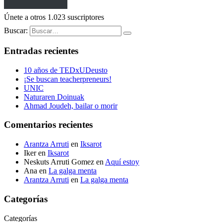
Únete a otros 1.023 suscriptores
Buscar:
Entradas recientes
10 años de TEDxUDeusto
¡Se buscan teacherpreneurs!
UNIC
Naturaren Doinuak
Ahmad Joudeh, bailar o morir
Comentarios recientes
Arantza Arruti
en
Iksarot
Iker
en
Iksarot
Neskuts Arruti Gomez
en
Aquí estoy
Ana
en
La galga menta
Arantza Arruti
en
La galga menta
Categorías
Categorías